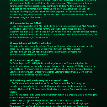
3.) Macht ein Mitglied glaubhaft, dass es eine Mitgliederliste zur Wahrnehmung satzungsgemäßer 
oder gesetzlicher Rechte benötigt (z.B. um die Einberufung einer Mitgliederversammlung im 
Rahmen des Minderheitenbegehrens zu beantragen), stellt der Vorstand eine Kopie der 
Mitgliederliste mit Vornamen, Nach-namen und Anschrift als Ausdruck oder als Datei zur 
Verfügung. Das Mitglied, welches das Minderheitenbegehren initiiert, hat vorher eine 
Versicherung abzugeben, dass diese Daten ausschließlich für diesen Zweck verwendet und nach 
der Verwendung vernichtet werden.
§ 6 Kommunikation per E-Mail
1.) Für die Kommunikation per E-Mail richtet der Verein einen vereinseigenen E-Mail-Account ein, 
der im Rahmen der vereinsinternen Kommunikation aus-schließlich zu nutzen ist.
2.) Beim Versand von E-Mails an eine Vielzahl von Personen, die nicht in einem ständigen Kontakt 
per E-Mail untereinanderstehen und/oder deren private E-Mail-Accounts verwendet werden, sind 
die E-Mail-Adressen als „bcc“ zu versenden.
§ 7 Verpflichtung auf die Vertraulichkeit
Alle Mitarbeiterinnen und Mitarbeiter im Verein, die Umgang mit personen-bezogenen Daten 
haben (z.B. Mitglieder des Vorstands, Abteilungsleiterinnen und Abteilungsleiter, 
Übungsleiterinnen und Übungsleiter), sind auf den vertraulichen Umgang mit 
personenbezogenen Daten zu verpflichten.
§ 8 Datenschutzbeauftragter
Der TuS-Allagen hat für die Mitgliederverwaltung eine zentrale Struktur aufgebaut, dies 
beinhaltet eine schonende und sichere Verwendung von Daten nach der DSGVO. Da im Verein in 
der Regel keine 10 Personen ständig mit der automatisierten Verarbeitung personenbezogener 
Daten beschäftigt sind, benennt der Verein keinen Datenschutzbeauftragten. Die Auswahl der 
Personen obliegt dem Vorstand nach § 26 BGB.
§ 9 Einrichtung und Unterhaltung von Internetauftritten
1.) Der Verein unterhält zentrale Auftritte für den Gesamtverein. Die Einrichtung und 
Unterhaltung von Auftritten im Internet obliegt dem Webmaster. Änderungen dürfen 
ausschließlich durch den Webmaster, den Geschäftsführer und den Administrator vorgenommen 
werden.
2.) Der Webmaster ist für die Einhaltung der Datenschutzbestimmungen im Zusammenhang mit 
Online-Auftritten verantwortlich.
3.) Abteilungen, Gruppen und Mannschaften bedürfen für die Einrichtung eigener 
Internetauftritte (z.B. Homepage, Facebook, Twitter) der ausdrücklichen Genehmigung des 
Webmasters. Für den Betrieb eines Internetauftritts haben die Abteilungen, Gruppen und 