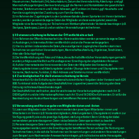
Hausnummer, Postleitzahl, Ort), Geburtsdatum, Datum des Vereinsbeitritts, Abteilungs- und ggf. 
Mannschaftszugehörigkeit, Bankverbindung, ggf. die Namen und Kontaktdaten der gesetzlichen 
Vertreter, Telefonnummern und E-Mail-Adressen, ggf. Funktion im Verein, ggf. Haushalts- und 
Familienzugehörigkeit bei Zuordnung zum Familienbeitrag.
3.) Im Rahmen der Zugehörigkeit zu den Landesverbänden, deren Sportarten im Verein betrieben 
werden, werden personenbezogene Daten der Mitglieder an diese weitergeleitet, soweit die 
Mitglieder eine Berechtigung zur Teilnahme am Wettkampfbetrieb der Verbände beantragen (z.B. 
Startpass, Spielerpass, Lizenz) und an solchen Veranstaltungen teilnehmen.
§ 3 Datenverarbeitung im Rahmen der Öffentlichkeitsarbeit
1.) Im Rahmen der Öffentlichkeitsarbeit über Vereinsaktivitäten werden personenbezogene Daten 
in Aushängen, in Internetauftritten veröffentlicht und an die Presse weitergegeben.
2.) Hierzu zählen insbesondere die Daten, die aus allgemein zugänglichen Quellen stammen: 
Teilnehmer an sportlichen Veranstaltungen, Mannschaftsaufstellung, Ergebnisse, Torschützen, 
Alter oder Geburtsjahrgang.
3.) Die Veröffentlichung von Fotos und Videos, die außerhalb öffentlicher Veranstaltungen gemacht 
wurden, erfolgt ausschließlich auf Grundlage einer Einwilligung der abgebildeten Personen.
4.) Auf der Internetseite des Vereins werden die Daten der Mitglieder des Vorstands, der 
Abteilungsleiterinnen und Abteilungsleiter und der Übungs-leiterinnen und Übungsleiter mit 
Vorname, Nachname, Funktion, E-Mail-Adresse und Telefonnummer veröffentlicht.
§ 4 Zuständigkeiten für die Datenverarbeitung im Verein
Verantwortlich für die Einhaltung der datenschutzrechtlichen Vorgaben ist der Vorstand nach § 26 
BGB. Funktional ist die Aufgabe dem Geschäftsführer zugeordnet, soweit die Satzung oder diese 
Ordnung nicht etwas Abweichendes regelt.
Der Geschäftsführer stellt sicher, dass Verzeichnisse der Verarbeitungstätigkeiten nach Art. 30 
DSGVO geführt und die Informationspflichten nach Art. 13 und 14 DSGVO erfüllt werden. Er ist für die 
Beantwortung von Auskunftsverlangen von betroffenen Personen zuständig.
§ 5 Verwendung und Herausgabe von Mitgliederdaten und -listen
1.) Listen von Mitgliedern oder Teilnehmern werden den jeweiligen Mitarbeiter-innen und 
Mitarbeitern im Verein (z.B. Vorstandsmitgliedern, Abteilungsleitern, Übungsleitern) insofern zur 
Verfügung gestellt, wie es die jeweilige Aufgaben-stellung erfordert. Beim Umfang der dabei 
verwendeten personenbezogenen Daten ist das Gebot der Datensparsamkeit zu beachten.
2.) Personenbezogene Daten von Mitgliedern dürfen an andere Vereinsmitglieder nur 
herausgegeben werden, wenn die Einwilligung der betroffenen Person vorliegt. Die Nutzung von 
Teilnehmerlisten, in die sich die Teilnehmer von Versammlungen und anderen Veranstaltungen 
zum Beispiel zum Nachweis der Anwesenheit eintragen, gilt nicht als eine solche Herausgabe.