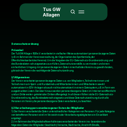
Tus GW 
Allagen
Datenschutzordnung
Präambel
Der TuS GW Allagen 1926 e.V. verarbeitet in vielfacher Weise automatisiert personenbezogene Daten 
(z.B. im Rahmen der Vereinsverwaltung, der Organisation des Sportbetriebs, der 
Öffentlichkeitsarbeit des Vereins). Um die Vorgaben der EU-Datenschutz-Grundverordnung und 
des Bundesdaten-schutzgesetzes zu erfüllen, Datenschutzverstöße zu vermeiden und einen 
einheitlichen Umgang mit personenbezogenen Daten innerhalb des Vereins zu gewährleisten, 
gibt sich der Verein die nachfolgende Datenschutzordnung.
§ 1 Allgemeines
Der Verein verarbeitet personenbezogene Daten u.a. von Mitgliedern, Teilnehmerinnen und 
Teilnehmern am Sport- und Kursbetrieb und Mitarbeiterinnen und Mitarbeitern sowohl 
automatisiert in EDV-Anlagen als auch nicht automatisiert in einem Dateisystem, z.B. in Form von 
ausgedruckten Listen. Darüber hinaus werden personenbezogene Daten im Internet veröffentlicht 
und an Dritte weiter- geleitet oder Dritten offengelegt. In all diesen Fällen ist die EU-Datenschutz-
Grundverordnung, das Bundesdatenschutzgesetz und diese Datenschutzordnung durch alle 
Personen im Verein, die personenbezogene Daten verarbeiten, zu beachten.
§ 2 Verarbeitung personenbezogener Daten der Mitglieder
1.) Der Verein verarbeitet die Daten unterschiedlicher Kategorien von Personen. Für jede Kategorie 
von betroffenen Personen wird im Verzeichnis der Verarbeitungstätigkeiten ein Einzelblatt 
angelegt.
2.) Im Rahmen des Mitgliedschaftsverhältnisses verarbeitet der Verein ins- besondere die 
folgenden Daten der Mitglieder: Geschlecht, Vorname, Nachname, Anschrift (Straße, 